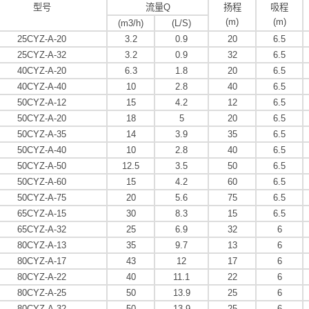
型号
流量Q
扬程
吸程
(m)
(m)
(m3/h)
(L/S)
25CYZ-A-20
3.2
0.9
20
6.5
25CYZ-A-32
3.2
0.9
32
6.5
40CYZ-A-20
6.3
1.8
20
6.5
40CYZ-A-40
10
2.8
40
6.5
50CYZ-A-12
15
4.2
12
6.5
50CYZ-A-20
18
5
20
6.5
50CYZ-A-35
14
3.9
35
6.5
50CYZ-A-40
10
2.8
40
6.5
50CYZ-A-50
12.5
3.5
50
6.5
50CYZ-A-60
15
4.2
60
6.5
50CYZ-A-75
20
5.6
75
6.5
65CYZ-A-15
30
8.3
15
6.5
65CYZ-A-32
25
6.9
32
6
80CYZ-A-13
35
9.7
13
6
80CYZ-A-17
43
12
17
6
80CYZ-A-22
40
11.1
22
6
80CYZ-A-25
50
13.9
25
6
80CYZ-A-32
50
13.9
25
6