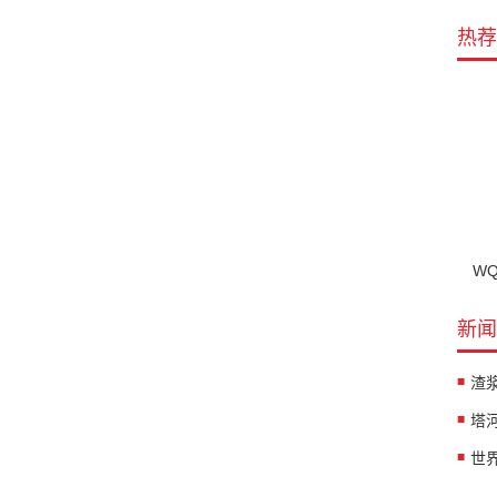
热荐
W
新闻
渣