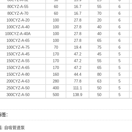
80CYZ-A-55
60
16.7
55
6
80CYZ-A-70
60
16.7
70
6
100CYZ-A-20
100
27.8
20
6
100CYZ-A-40
100
27.8
40
6
100CYZ-A-40A
100
27.8
40
6
100CYZ-A-65
100
27.8
65
6
100CYZ-A-75
70
19.4
75
6
150CYZ-A-45
170
47.2
45
5
150CYZ-A-55
170
47.2
55
5
150CYZ-A-65
170
47.2
65
5
150CYZ-A-80
160
44.4
80
5
200CYZ-A-63
280
77.8
63
5
250CYZ-A-50
400
111.1
50
5
300CYZ-A-50
500
138.9
50
5
标签：
: 自吸管道泵