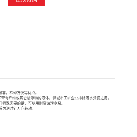
简单可靠，检修方便等优点。
~C以下带有纤维或其它悬浮物的液体，供城市工矿企业排除污水粪便之用。
样特殊需要的话，可以用耐腐蚀污水泵。
上看为逆时针方向转动。