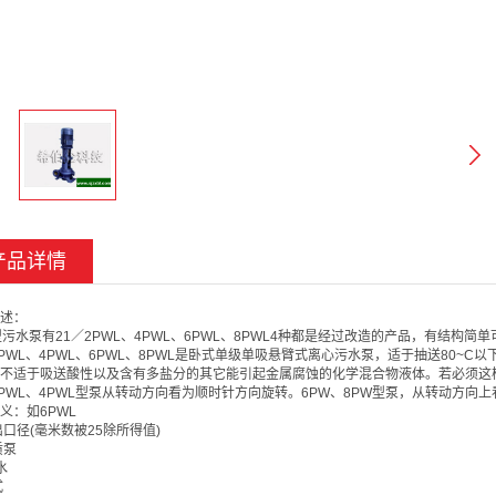
产品详情
述：
型污水泵有21／2PWL、4PWL、6PWL、8PWL4种都是经过改造的产品，有结构
2PWL、4PWL、6PWL、8PWL是卧式单级单吸悬臂式离心污水泵，适于抽送80
不适于吸送酸性以及含有多盐分的其它能引起金属腐蚀的化学混合物液体。若必须这
2PWL、4PWL型泵从转动方向看为顺时针方向旋转。6PW、8PW型泵，从转动方向
义：如6PWL
吐出口径(毫米数被25除所得值)
质泵
水
式