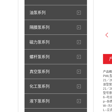
油泵系列
隔膜泵系列
磁力泵系列
螺杆泵系列
真空泵系列
产品概
PWL
21／
该型泵
化工泵系列
21／
型号意
6--
液下泵系列
p--杂
W--污
L--立