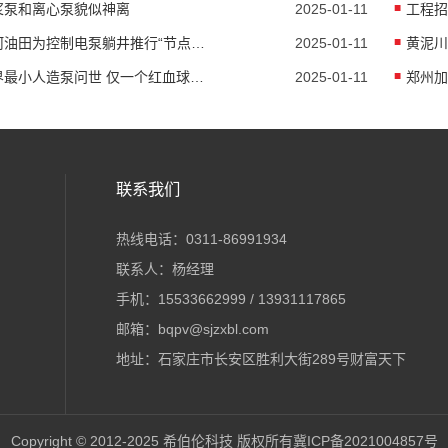
浆泵和离心泵貌似神离
2025-01-11
塔河油田为控制电泵躺井推行“节点闭环治理”
2025-01-11
世界最小人造泵问世 仅一个红血球大小
2025-01-11
联系我们
热线电话：0311-86991934
联系人：杨经理
手机：15533662999 / 13931117865
邮箱：bqpv@sjzxbl.com
地址：石家庄市长安区胜利大街289号财富天下
Copyright © 2012-2025 希伯伦科技 版权所有
冀ICP备2021004857号